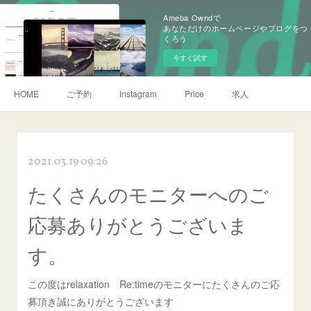
Ameba Owndで
あなただけのホームページやブログをつ
くろう
今すぐ試す
HOME
ご予約
Instagram
Price
求人
2021.03.19 09:26
たくさんのモニターへのご
応募ありがとうございま
す。
この度はrelaxation Re:timeのモニターにたくさんのご応
募頂き誠にありがとうございます