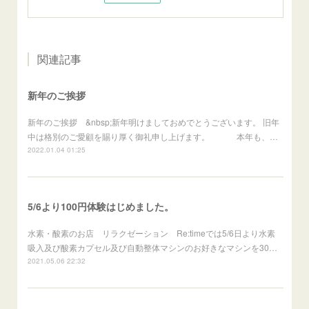
関連記事
新年のご挨拶
新年のご挨拶 &nbsp;新年明けましておめでとうございます。 旧年
中は格別のご愛顧を賜り厚く御礼申し上げます。 本年も、…
2022.01.04 01:25
5/6より100円体験はじめました。
水素・酸素のお店 リラクゼーション Re:timeでは5/6日より水素
吸入及び酸素カプセル及び自動整体マシンのお好きなマシンを30…
2021.05.06 22:32