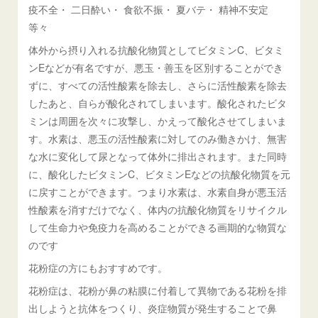
疫不全・ 二日酔い・ 食欲不振・ 夏バテ・ 精神不安定
等々
体外から摂り入れる抗酸化物質としてビタミンC、ビタミ
ンEなどが有名ですが、悪玉・善玉を区別することができ
ずに、すべての活性酸素を除去し、さらに活性酸素を除去
したあと、自らが酸化されてしまいます。酸化されたビタ
ミンは周囲を次々に攻撃し、かえって酸化させてしまいま
す。水素は、悪玉の活性酸素に対してのみ働きかけ、無害
な水に変化して尿となって体外に排出されます。また同時
に、酸化したビタミンC、ビタミンEなどの抗酸化物質を元
に戻すことができます。つまり水素は、水素自身が悪玉活
性酸素を消すだけでなく、体内の抗酸化物質をリサイクル
して生命力や免疫力を高めることができる画期的な物質な
のです
花粉症の方にもおすすめです。
花粉症は、花粉が鼻の粘膜に付着して異物である花粉を排
出しようと抗体をつくり、炎症物質が発生することで鼻