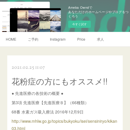
Ameba Owndで
あなただけのホームページやブログをつ
くろう
今すぐ試す
HOME
ご予約
Instagram
Price
求人
2021.02.25 11:07
花粉症の方にもオススメ!!
● 先進医療の各技術の概要 ●
第3項 先進医療【先進医療Ｂ】（66種類）
68番 水素ガス吸入療法 2016年12月9日
http://www.mhlw.go.jp/topics/bukyoku/isei/sensiniryo/kikan
03.html