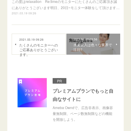
この度はrelaxation Re:timeのモニターにたくさんのご応募頂き誠
にありがとうございます明日、20日~モニター体験をして頂けます…
2021.03.19 09:26
2021.02.03 08:56
2021.03.19 09:26
水素吸入は色々な業界で
たくさんのモニターへの
注目!!
ご応募ありがとうござい
ます。
PR
プレミアムプランでもっと自
由なサイトに
Ameba Owndで、広告非表示、画像容
量無制限、ページ数無制限などの機能
を開放しよう。