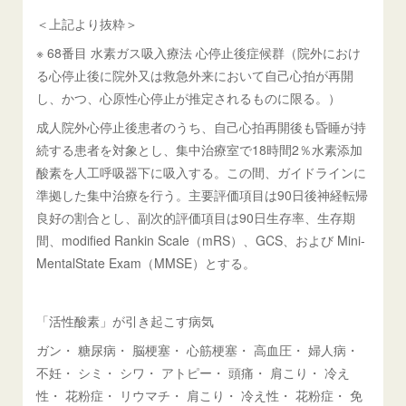
＜上記より抜粋＞
※ 68番目 水素ガス吸入療法 心停止後症候群（院外におけ
る心停止後に院外又は救急外来において自己心拍が再開
し、かつ、心原性心停止が推定されるものに限る。）
成人院外心停止後患者のうち、自己心拍再開後も昏睡が持
続する患者を対象とし、集中治療室で18時間2％水素添加
酸素を人工呼吸器下に吸入する。この間、ガイドラインに
準拠した集中治療を行う。主要評価項目は90日後神経転帰
良好の割合とし、副次的評価項目は90日生存率、生存期
間、modified Rankin Scale（mRS）、GCS、および Mini-
MentalState Exam（MMSE）とする。
「活性酸素」が引き起こす病気
ガン・ 糖尿病・ 脳梗塞・ 心筋梗塞・ 高血圧・ 婦人病・
不妊・ シミ・ シワ・ アトピー・ 頭痛・ 肩こり・ 冷え
性・ 花粉症・ リウマチ・ 肩こり・ 冷え性・ 花粉症・ 免