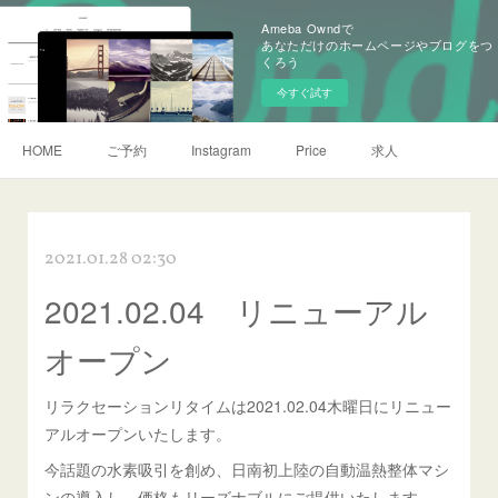
Ameba Owndで
あなただけのホームページやブログをつ
くろう
今すぐ試す
HOME
ご予約
Instagram
Price
求人
2021.01.28 02:30
2021.02.04 リニューアル
オープン
リラクセーションリタイムは2021.02.04木曜日にリニュー
アルオープンいたします。
今話題の水素吸引を創め、日南初上陸の自動温熱整体マシ
ンの導入し、価格もリーズナブルにご提供いたします。