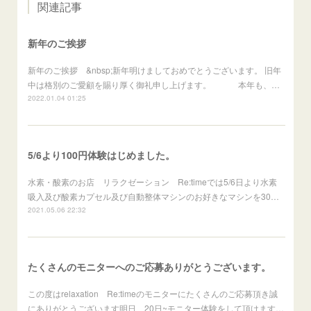
関連記事
新年のご挨拶
新年のご挨拶 &nbsp;新年明けましておめでとうございます。 旧年
中は格別のご愛顧を賜り厚く御礼申し上げます。 本年も、…
2022.01.04 01:25
5/6より100円体験はじめました。
水素・酸素のお店 リラクゼーション Re:timeでは5/6日より水素
吸入及び酸素カプセル及び自動整体マシンのお好きなマシンを30…
2021.05.06 22:32
たくさんのモニターへのご応募ありがとうございます。
この度はrelaxation Re:timeのモニターにたくさんのご応募頂き誠
にありがとうございます明日、20日~モニター体験をして頂けます…