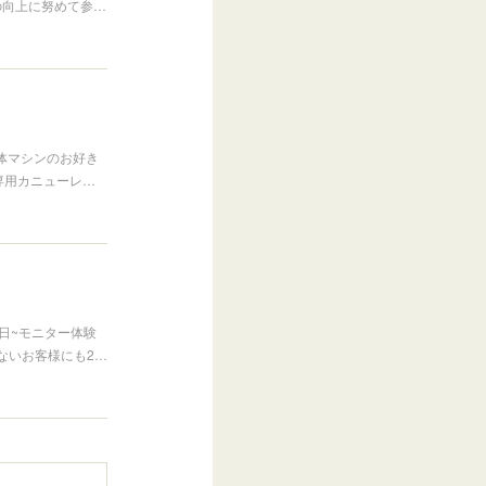
向上に努めて参…
整体マシンのお好き
専用カニューレ…
0日~モニター体験
ないお客様にも2…