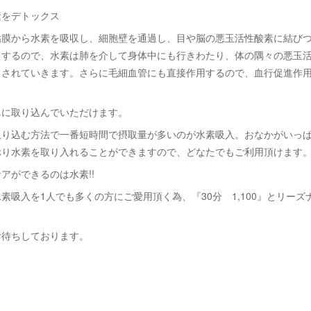
素をデトックス
粘膜から水素を吸収し、細胞壁を通過し、目や脳の悪玉活性酸素に結び
もするので、水素は肺を介して身体中にも行きわたり、体の隅々の悪玉
スされていきます。さらに毛細血管にも直接作用するので、血行促進作
。
単に取り込んでいただけます。
取り込む方法で一番短時間で摂取量が多いのが水素吸入。おなかがいっ
ぷり水素を取り入れることができますので、どなたでもご利用頂けます
アができるのは水素!!
素吸入を1人でも多くの方にご愛用頂く為、『30分 1,100』とリーズ
。
お待ちしております。