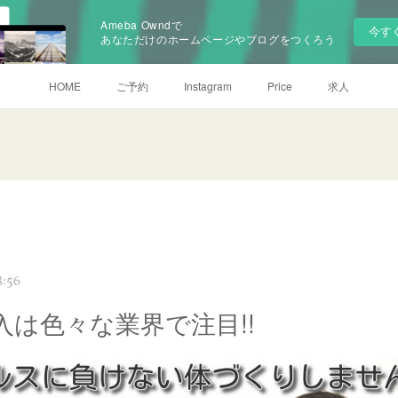
Ameba Owndで
今す
あなただけのホームページやブログをつくろう
HOME
ご予約
Instagram
Price
求人
8:56
入は色々な業界で注目!!