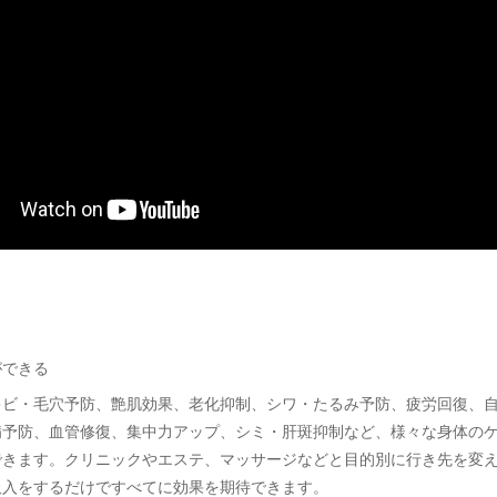
力
ができる
キビ・毛穴予防、艶肌効果、老化抑制、シワ・たるみ予防、疲労回復、
病予防、血管修復、集中力アップ、シミ・肝斑抑制など、様々な身体の
できます。クリニックやエステ、マッサージなどと目的別に行き先を変
吸入をするだけですべてに効果を期待できます。