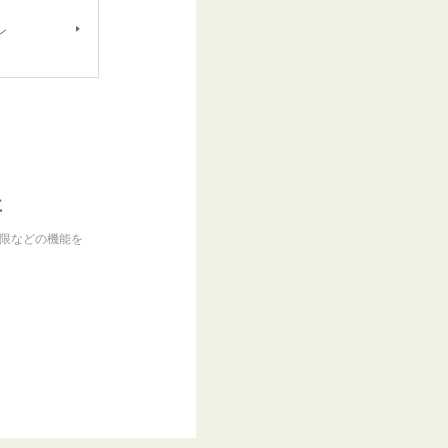
ン
に
制限などの機能を