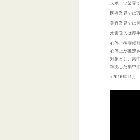
スポーツ業界で
医療業界では万
美容業界では
水素吸入は厚
心停止後症候
心停止が推定
対象とし、集中
準拠した集中
※2016年11月