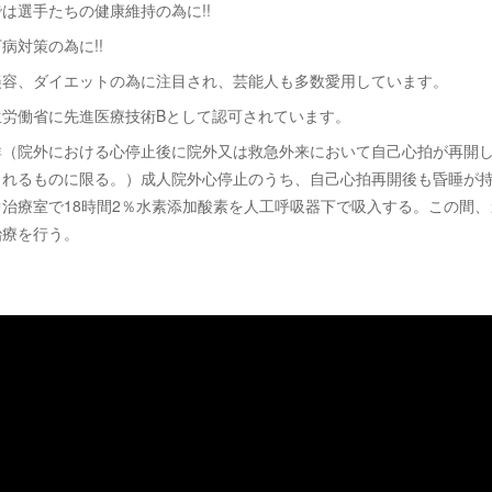
は選手たちの健康維持の為に!!
病対策の為に!!
美容、ダイエットの為に注目され、芸能人も多数愛用しています。
生労働省に先進医療技術Bとして認可されています。
群（院外における心停止後に院外又は救急外来において自己心拍が再開
されるものに限る。）成人院外心停止のうち、自己心拍再開後も昏睡が
治療室で18時間2％水素添加酸素を人工呼吸器下で吸入する。この間
治療を行う。