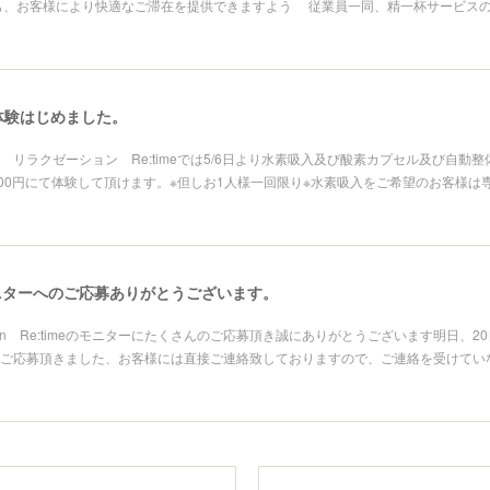
お客様により快適なご滞在を提供できますよう 従業員一同、精一杯サービスの
円体験はじめました。
 リラクゼーション Re:timeでは5/6日より水素吸入及び酸素カプセル及び自動
100円にて体験して頂けます。※但しお1人様一回限り※水素吸入をご希望のお客様は
ニターへのご応募ありがとうございます。
ation Re:timeのモニターにたくさんのご応募頂き誠にありがとうございます明日、2
ご応募頂きました、お客様には直接ご連絡致しておりますので、ご連絡を受けてい