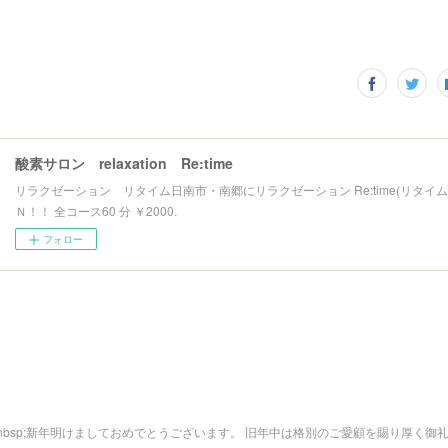
酸素サロン relaxation Re:time
リラクゼーション リタイム日南市・南郷にリラクゼーション Re:time(リタイム
Ｎ！！ 全コース60 分 ￥2000.
フォロー
nbsp;新年明けましておめでとうございます。 旧年中は格別のご愛顧を賜り厚く御