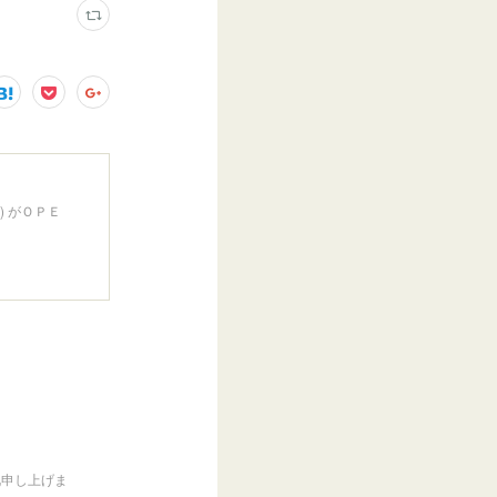
) がＯＰＥ
礼申し上げま